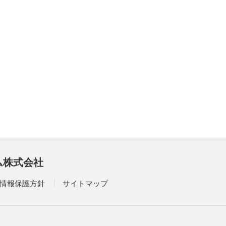
>2025.04.30
再生医療EXPO 2025 出展
>2025.04.21
FOOMA JAPAN 2025 出展
>2025.02.03
CPHI Japan 2025（国際医薬品開
発展)に出展致します。
>2025.01.28
ム株式会社
2025モバックショウ 出展
情報保護方針
サイトマップ
>2024.09.02
BioJapan出展
（AsepticTechnologies社製品）