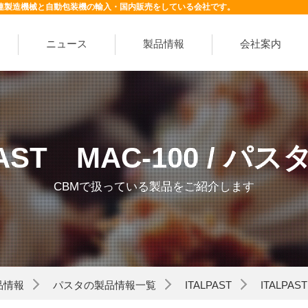
連製造機械と自動包装機の輸入・国内販売をしている会社です。
ニュース
製品情報
会社案内
PAST MAC-100 / パ
CBMで扱っている製品をご紹介します
品情報
パスタの製品情報一覧
ITALPAST
ITALPA