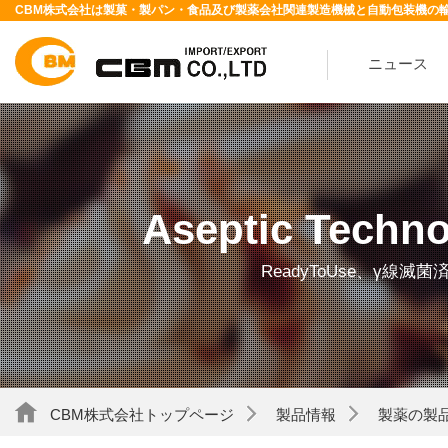
CBM株式会社は製菓・製パン・食品及び製薬会社関連製造機械と自動包装機の
ニュース
Aseptic Technol
ReadyToUse、γ
CBM株式会社トップページ
製品情報
製薬の製